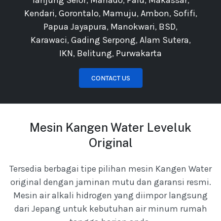
Tanjung Selor
,
Manado
,
Palu
,
Makassar
,
Kendari
,
Gorontalo
,
Mamuju
,
Ambon
,
Sofifi
,
Papua Jayapura
,
Manokwari
,
BSD
,
Karawaci
,
Gading Serpong
,
Alam Sutera
,
IKN
,
Belitung
,
Purwakarta
CONTACT US
Mesin Kangen Water Leveluk
Original
Tersedia berbagai tipe pilihan mesin Kangen Water
original dengan jaminan mutu dan garansi resmi.
Mesin air alkali hidrogen yang diimpor langsung
dari Jepang untuk kebutuhan air minum rumah